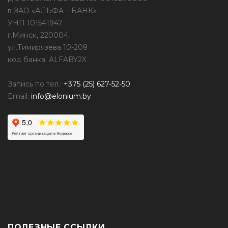
в ЗАО «АЛЬФА – БАНК»
УНП 101541947
г.Минск, 220004,
ул.Тимирязева 10-209
код банка: ALFABY2X
Запись по тел.:
+375 (25) 627-52-50
Email:
info@elonium.by
ПОЛЕЗНЫЕ ССЫЛКИ